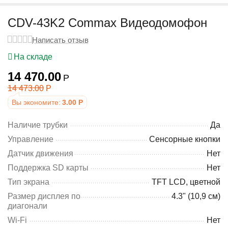
у
CDV-43K2 Commax Видеодомофон
Написать отзыв
На складе
14 470.00
Р
14 473.00
Р
Вы экономите:
3.00
Р
Наличие трубки
Да
Управление
Сенсорные кнопки
Датчик движения
Нет
Поддержка SD карты
Нет
Тип экрана
TFT LCD, цветной
Размер дисплея по
4.3" (10,9 см)
диагонали
Wi-Fi
Нет