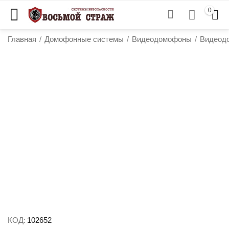
0
Главная
/
Домофонные системы
/
Видеодомофоны
/
Видеод
у
у
у
у
КОД:
102652