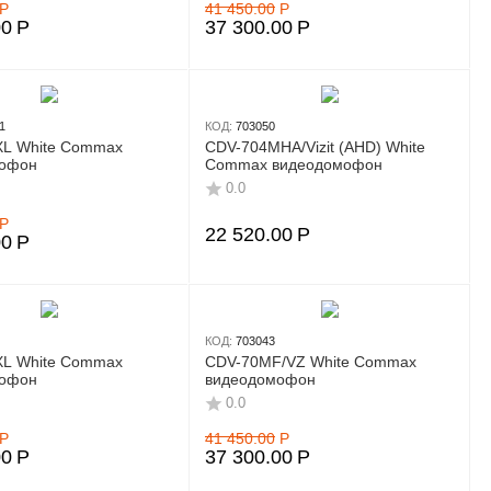
Р
41 450.00
Р
00
Р
37 300.00
Р
1
КОД:
703050
XL White Commax
CDV-704MНA/Vizit (AHD) White
офон
Commax видеодомофон
0.0
Р
22 520.00
Р
00
Р
КОД:
703043
XL White Commax
CDV-70MF/VZ White Commax
офон
видеодомофон
0.0
Р
41 450.00
Р
00
Р
37 300.00
Р