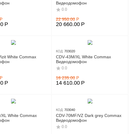
офон
Видеодомофон
0.0
Р
22 950.00
Р
00
Р
20 660.00
Р
КОД:
703020
izit White Commax
CDV‑43M/XL White Commax
офон
Видеодомофон
0.0
Р
16 235.00
Р
00
Р
14 610.00
Р
КОД:
703040
/XL White Commax
CDV-70MF/VZ Dark grey Commax
офон
Видеодомофон
0.0