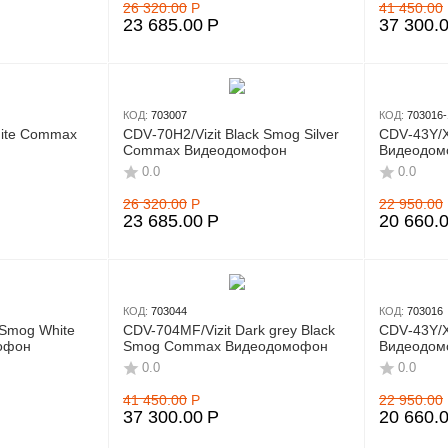
26 320.00
Р
41 450.00
23 685.00
Р
37 300.
КОД:
703007
КОД:
703016-
ite Commax
CDV‑70H2/Vizit Black Smog Silver
CDV‑43Y/
Commax Видеодомофон
Видеодом
0.0
0.0
26 320.00
Р
22 950.00
23 685.00
Р
20 660.
КОД:
703044
КОД:
703016
 Smog White
CDV-704MF/Vizit Dark grey Black
CDV‑43Y/
офон
Smog Commax Видеодомофон
Видеодом
0.0
0.0
41 450.00
Р
22 950.00
37 300.00
Р
20 660.