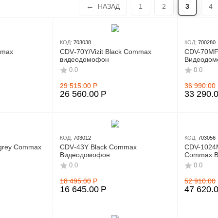
НАЗАД
1
2
3
4
КОД:
703038
КОД:
700280
mmax
CDV‑70Y/Vizit Black Commax
CDV-70MF
видеодомофон
Видеодом
0.0
0.0
29 515.00
Р
36 990.00
26 560.00
Р
33 290.
КОД:
703012
КОД:
703056
grey Commax
CDV‑43Y Black Commax
CDV-1024M
Видеодомофон
Commax 
0.0
0.0
18 495.00
Р
52 910.00
16 645.00
Р
47 620.