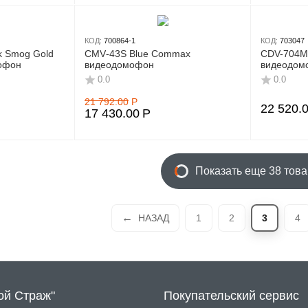
КОД:
700864-1
КОД:
703047
ck Smog Gold
CMV‑43S Blue Commax
CDV-704M
офон
видеодомофон
видеодом
0.0
0.0
21 792.00
Р
22 520.
17 430.00
Р
Показать еще 38 тов
НАЗАД
1
2
3
4
ой Страж"
Покупательский сервис