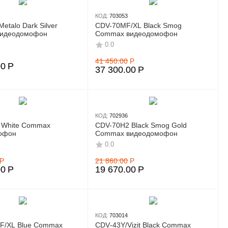
КОД:
703053
etalo Dark Silver
CDV-70MF/XL Black Smog
идеодомофон
Commax видеодомофон
0.0
41 450.00
Р
00
Р
37 300.00
Р
КОД:
702936
 White Commax
CDV-70H2 Black Smog Gold
офон
Commax видеодомофон
0.0
Р
21 860.00
Р
00
Р
19 670.00
Р
КОД:
703014
F/XL Blue Commax
CDV‑43Y/Vizit Black Commax