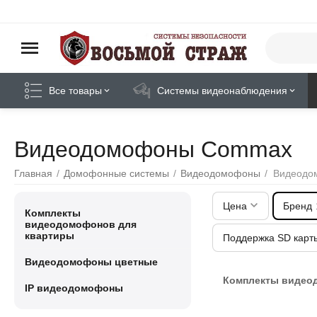
Все товары
Системы видеонаблюдения
Видеодомофоны Commax
Главная
/
Домофонные системы
/
Видеодомофоны
/
Видеодо
Цена
Бренд
Комплекты
видеодомофонов для
квартиры
Поддержка SD карт
Видеодомофоны цветные
Комплекты видео
IP видеодомофоны