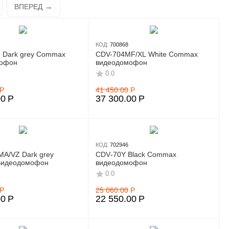
ВПЕРЕД
КОД:
700868
 Dark grey Commax
CDV-704MF/XL White Commax
офон
видеодомофон
0.0
Р
41 450.00
Р
00
Р
37 300.00
Р
КОД:
702946
A/VZ Dark grey
CDV‑70Y Black Commax
Видеодомофон
видеодомофон
0.0
Р
25 060.00
Р
00
Р
22 550.00
Р