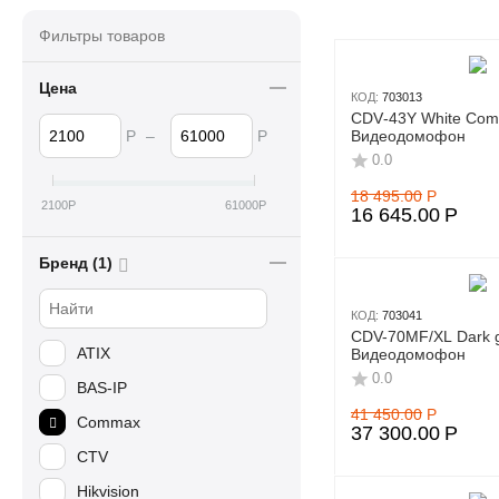
Фильтры товаров
Цена
КОД:
703013
CDV‑43Y White Co
Р
–
Р
Видеодомофон
0.0
18 495.00
Р
2100
Р
61000
Р
16 645.00
Р
Бренд (1)
КОД:
703041
CDV-70MF/XL Dark 
ATIX
Видеодомофон
0.0
BAS-IP
41 450.00
Р
Commax
37 300.00
Р
CTV
Hikvision