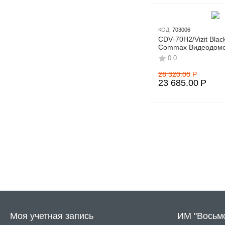
КОД:
703006
CDV‑70H2/Vizit Bla
Commax Видеодом
0.0
26 320.00
Р
23 685.00
Р
Моя учетная запись
ИМ "Восьм