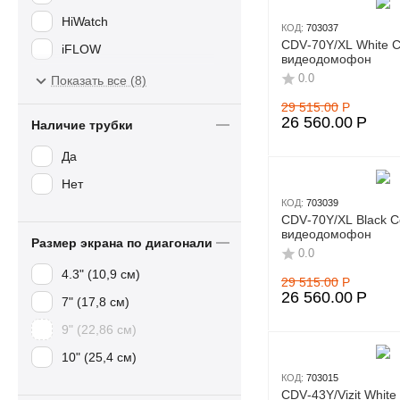
HiWatch
КОД:
703037
CDV‑70Y/XL White
iFLOW
видеодомофон
Tantos
0.0
Показать все (8)
29 515.00
Р
26 560.00
Р
Наличие трубки
Да
Нет
КОД:
703039
CDV‑70Y/XL Black 
видеодомофон
Размер экрана по диагонали
0.0
4.3" (10,9 см)
29 515.00
Р
26 560.00
Р
7" (17,8 см)
9" (22,86 см)
10" (25,4 см)
КОД:
703015
CDV‑43Y/Vizit Whit