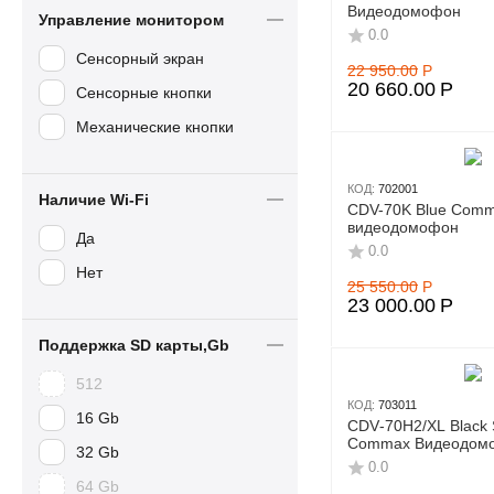
Видеодомофон
Управление монитором
0.0
Сенсорный экран
22 950.00
Р
20 660.00
Р
Сенсорные кнопки
Механические кнопки
КОД:
702001
Наличие Wi-Fi
CDV-70K Blue Com
видеодомофон
Да
0.0
Нет
25 550.00
Р
23 000.00
Р
Поддержка SD карты,Gb
512
КОД:
703011
16 Gb
CDV‑70H2/XL Black 
Commax Видеодом
32 Gb
0.0
64 Gb