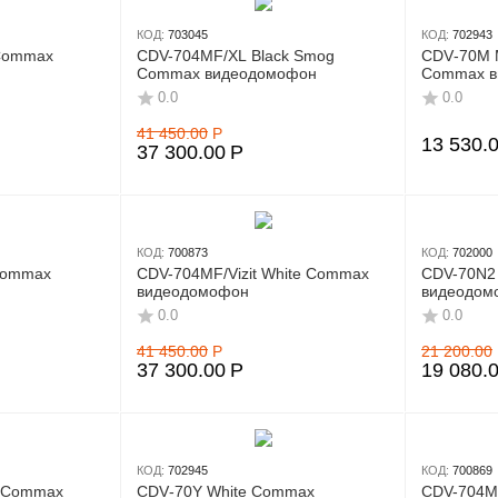
КОД:
703045
КОД:
702943
 Commax
CDV-704MF/XL Black Smog
CDV‑70M M
Commax видеодомофон
Commax в
0.0
0.0
41 450.00
Р
13 530.
37 300.00
Р
КОД:
700873
КОД:
702000
Commax
CDV-704MF/Vizit White Commax
CDV-70N2
видеодомофон
видеодом
0.0
0.0
41 450.00
Р
21 200.00
37 300.00
Р
19 080.
КОД:
702945
КОД:
700869
e Commax
CDV‑70Y White Commax
CDV-704M