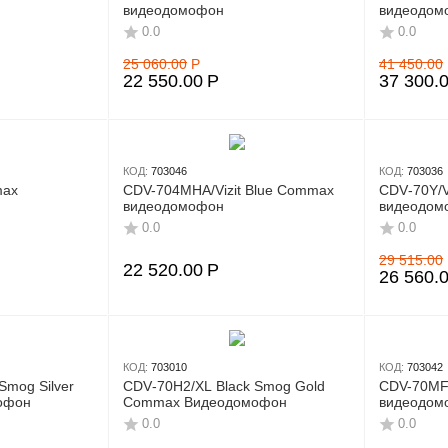
видеодомофон
видеодом
0.0
0.0
25 060.00
Р
41 450.00
22 550.00
Р
37 300.
КОД:
703046
КОД:
703036
max
CDV-704MНA/Vizit Blue Commax
CDV‑70Y/V
видеодомофон
видеодом
0.0
0.0
29 515.00
22 520.00
Р
26 560.
КОД:
703010
КОД:
703042
Smog Silver
CDV‑70H2/XL Black Smog Gold
CDV-70MF
офон
Commax Видеодомофон
видеодом
0.0
0.0