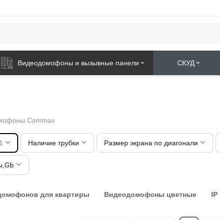
Видеодомофоны и вызывные панели
СКУД
мофоны Commax
1
Наличие трубки
Размер экрана по диагонали
ы,Gb
домофонов для квартиры
Видеодомофоны цветные
IP