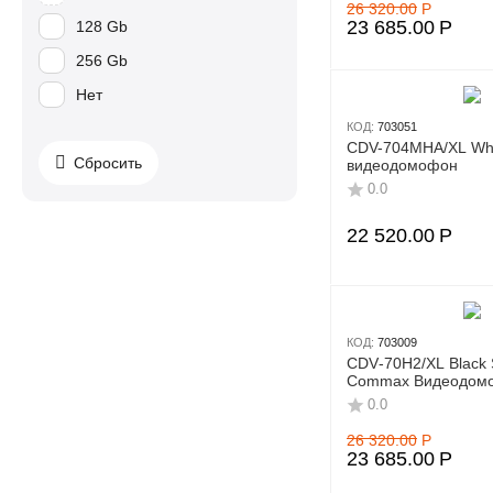
26 320.00
Р
23 685.00
Р
128 Gb
256 Gb
Нет
КОД:
703051
CDV-704MНA/XL Wh
Сбросить
видеодомофон
0.0
22 520.00
Р
КОД:
703009
CDV‑70H2/XL Black
Commax Видеодом
0.0
26 320.00
Р
23 685.00
Р