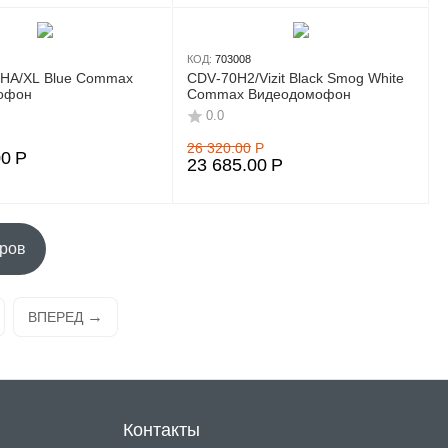
КОД:
703008
НA/XL Blue Commax
CDV‑70H2/Vizit Black Smog White
офон
Commax Видеодомофон
0.0
26 320.00
Р
00
Р
23 685.00
Р
аров
ВПЕРЕД
Контакты