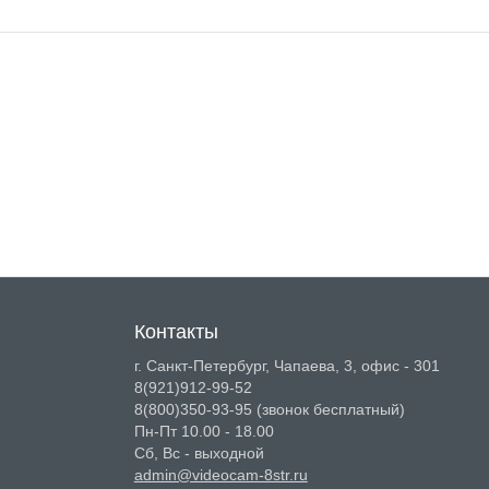
Контакты
г. Санкт-Петербург, Чапаева, 3, офис - 301
8(921)912-99-52
8(800)350-93-95
(звонок бесплатный)
Пн-Пт 10.00 - 18.00
Сб, Вс - выходной
admin@videocam-8str.ru