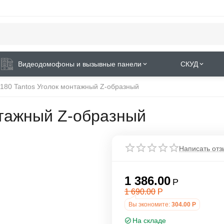
Видеодомофоны и вызывные панели
СКУД
180 Tantos Уголок монтажный Z-образный
нтажный Z-образный
Написать отз
1 386.00
Р
1 690.00
Р
Вы экономите:
304.00
Р
На складе