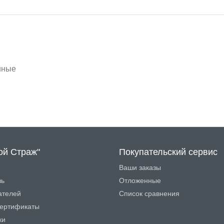
нные
ой Страж"
Покупательский сервис
Ваши заказы
зь
Отложенные
ателей
Список сравнения
ертификаты
ки