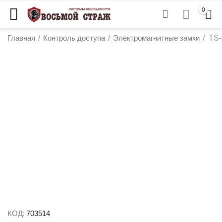
0
Главная
/
Контроль доступа
/
Электромагнитные замки
/
TS-
у
у
у
у
КОД:
703514