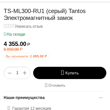
у
TS-ML300-RU1 (серый) Tantos
Электромагнитный замок
Написать отзыв
На складе
4 355.00
Р
6 050.00
Р
Вы экономите:
1 695.00
Р
+
−
Купить
Отложить
Наши преимущества
Гарантия 12 месяцев