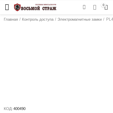
0
Главная
/
Контроль доступа
/
Электромагнитные замки
/
PL4
у
у
у
у
КОД:
400490