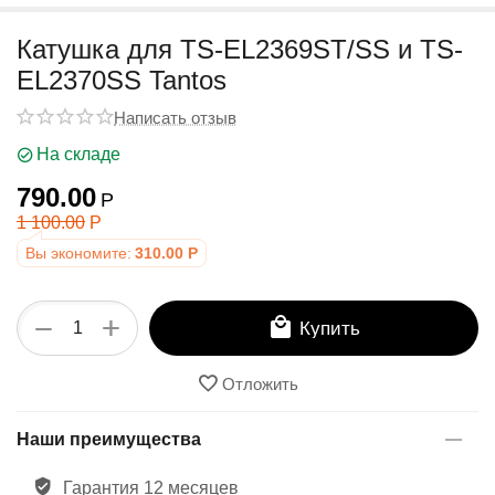
у
Катушка для TS-EL2369ST/SS и TS-
EL2370SS Tantos
Написать отзыв
На складе
790.00
Р
1 100.00
Р
Вы экономите:
310.00
Р
+
−
Купить
Отложить
Наши преимущества
Гарантия 12 месяцев