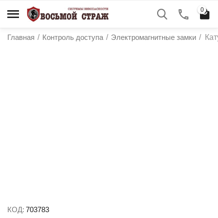
0
Главная
/
Контроль доступа
/
Электромагнитные замки
/
Кат
у
у
у
у
КОД:
703783