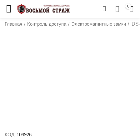
0
Главная
/
Контроль доступа
/
Электромагнитные замки
/
DS-
у
у
у
у
КОД:
104926