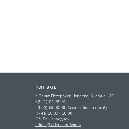
Контакты
г. Санкт-Петербург, Чапаева, 3, офис - 301
8(921)912-99-52
8(800)350-93-95
(звонок бесплатный)
Пн-Пт 10.00 - 18.00
Сб, Вс - выходной
admin@videocam-8str.ru