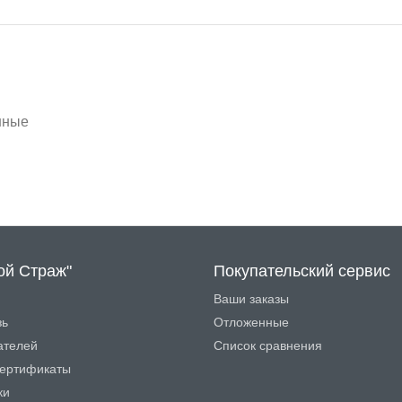
нные
ой Страж"
Покупательский сервис
Ваши заказы
зь
Отложенные
ателей
Список сравнения
ертификаты
ки