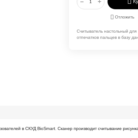
+
−
К
Отложить
Считыватель настольный для
отпечатков пальцев в базу д
ьзователей в СКУД BioSmart. Сканер производит считывание рисунк