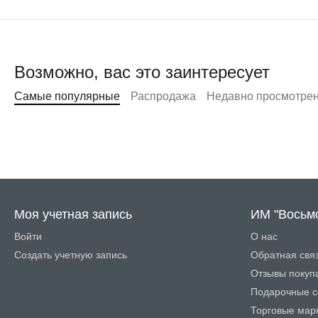
Возможно, вас это заинтересует
Самые популярные
Распродажа
Недавно просмотре
Моя учетная запись
ИМ "Восьм
Войти
О нас
Создать учетную запись
Обратная свя
Отзывы покуп
Подарочные с
Торговые мар