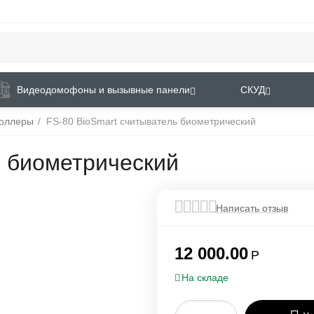
Видеодомофоны и вызывные панели
СКУД
роллеры
/
FS-80 BioSmart cчитыватель биометрический
ь биометрический
Написать отзыв
12 000.00
Р
На складе