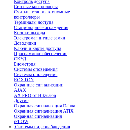
Контроль доступа
Сетевые контроллеры
Считыватели и автономные
контроллеры
Терминалы доступа
Стационарные ограждения
Кнопки выхода
Электромагнитные замки
Доводчики
Ключи и карты доступа
Программное обеспечение
СКУД
Биометрия
Системы оповещения
Системы оповещения
ROXTON
Охранные сигнализации
AJAX
AX PRO от Hikvision
Другие
Охранная сигнализация Dahua
Охранная сигнализация ATIX
Охранная сигнализация
iFLOW
Системы видеонаблюдения