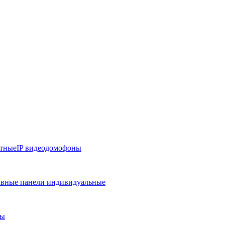
тные
IP видеодомофоны
вные панели индивидуальные
ры