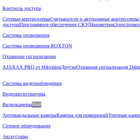
Контроль доступа
Сетевые контроллеры
Считыватели и автономные контроллеры
доступа
Программное обеспечение СКУД
Биометрия
Электромех
Системы оповещения
Системы оповещения ROXTON
Охранные сигнализации
AJAX
AX PRO от Hikvision
Другие
Охранная сигнализация Dah
Системы видеонаблюдения
Видеорегистраторы
Видеокамеры
Хит
Антивандальные камеры
Камеры для помещений
Уличные каме
Сетевое оборудование
Аксессуары