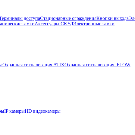
Терминалы доступа
Стационарные ограждения
Кнопки выхода
Эл
анические замки
Аксессуары СКУД
Электронные замки
ua
Охранная сигнализация ATIX
Охранная сигнализация iFLOW
ры
IP камеры
HD видеокамеры