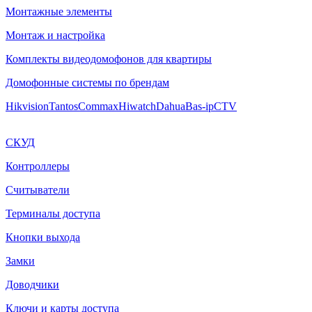
Монтажные элементы
Монтаж и настройка
Комплекты видеодомофонов для квартиры
Домофонные системы по брендам
Hikvision
Tantos
Commax
Hiwatch
Dahua
Bas-ip
CTV
СКУД
Контроллеры
Считыватели
Терминалы доступа
Кнопки выхода
Замки
Доводчики
Ключи и карты доступа