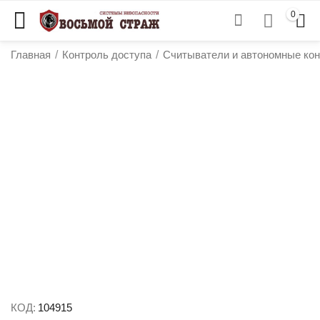
0
Главная
/
Контроль доступа
/
Считыватели и автономные ко
у
у
у
у
КОД:
104915