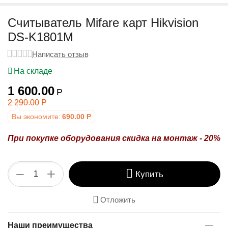
у
Считыватель Mifare карт Hikvision
DS-K1801M
Написать отзыв
На складе
1 600.00
Р
2 290.00
Р
Вы экономите:
690.00
Р
При покупке оборудования
скидка на монтаж - 20%
+
−
Купить
Отложить
Наши преимущества