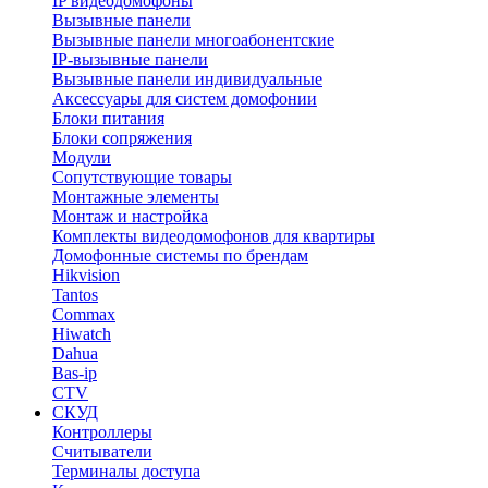
IP видеодомофоны
Вызывные панели
Вызывные панели многоабонентские
IP-вызывные панели
Вызывные панели индивидуальные
Аксессуары для систем домофонии
Блоки питания
Блоки сопряжения
Модули
Сопутствующие товары
Монтажные элементы
Монтаж и настройка
Комплекты видеодомофонов для квартиры
Домофонные системы по брендам
Hikvision
Tantos
Commax
Hiwatch
Dahua
Bas-ip
CTV
СКУД
Контроллеры
Считыватели
Терминалы доступа