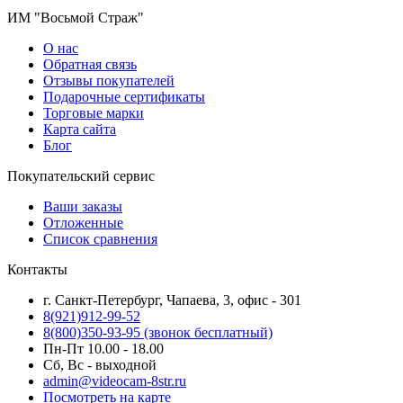
ИМ "Восьмой Страж"
О нас
Обратная связь
Отзывы покупателей
Подарочные сертификаты
Торговые марки
Карта сайта
Блог
Покупательский сервис
Ваши заказы
Отложенные
Список сравнения
Контакты
г. Санкт-Петербург, Чапаева, 3, офис - 301
8(921)912-99-52
8(800)350-93-95
(звонок бесплатный)
Пн-Пт 10.00 - 18.00
Сб, Вс - выходной
admin@videocam-8str.ru
Посмотреть на карте