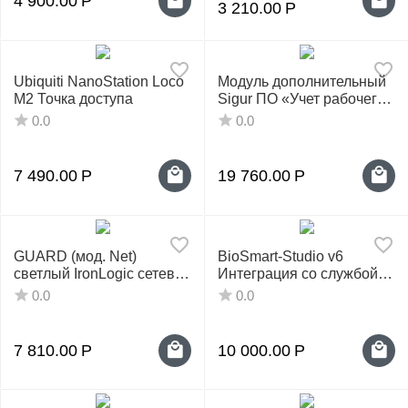
4 900.00
Р
3 210.00
Р
Ubiquiti NanoStation Loco
Модуль дополнительный
M2 Точка доступа
Sigur ПО «Учет рабочего
времени»
0.0
0.0
7 490.00
Р
19 760.00
Р
GUARD (мод. Net)
BioSmart-Studio v6
светлый IronLogic сетевой
Интеграция со службой
контроллер СКУД
каталогов Active Directory
0.0
0.0
7 810.00
Р
10 000.00
Р