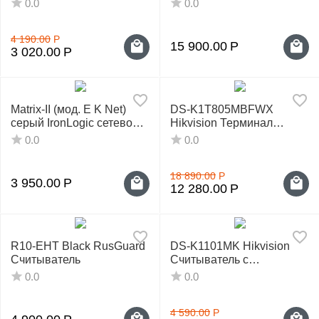
0.0
0.0
4 190.00
Р
15 900.00
Р
3 020.00
Р
Matrix-II (мод. E K Net)
DS-K1T805MBFWX
серый IronLogic сетевой
Hikvision Терминал
контроллер СКУД
доступа
0.0
0.0
18 890.00
Р
3 950.00
Р
12 280.00
Р
R10-EHT Black RusGuard
DS-K1101MK Hikvision
Считыватель
Считыватель с
клавиатурой
0.0
0.0
4 590.00
Р