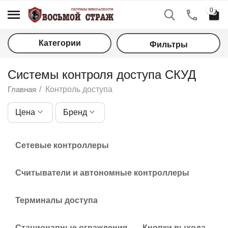
0
Категории
Фильтры
Системы контроля доступа СКУД
Главная
/
Контроль доступа
Цена
Бренд
у
Сетевые контроллеры
у
Считыватели и автономные контроллеры
у
Терминалы доступа
у
Стационарные ограждения
Кнопки выхода