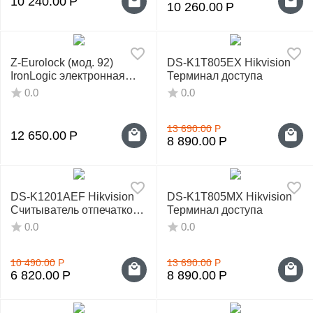
10 240.00
Р
10 260.00
Р
Z-Eurolock (мод. 92)
DS-K1T805EX Hikvision
IronLogic электронная
Терминал доступа
накладка на дверной
0.0
0.0
замок
13 690.00
Р
12 650.00
Р
8 890.00
Р
DS-K1201AEF Hikvision
DS-K1T805MX Hikvision
Считыватель отпечатков
Терминал доступа
пальцев и EM карт
0.0
0.0
10 490.00
Р
13 690.00
Р
6 820.00
Р
8 890.00
Р