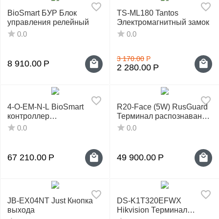
BioSmart БУР Блок
TS-ML180 Tantos
управления релейный
Электромагнитный замок
0.0
0.0
3 170.00
Р
8 910.00
Р
2 280.00
Р
4-O-EM-N-L BioSmart
R20-Face (5W) RusGuard
контроллер
Терминал распознавания
биометрический
лиц
0.0
0.0
67 210.00
Р
49 900.00
Р
JB-EX04NT Just Кнопка
DS-K1T320EFWX
выхода
Hikvision Терминал