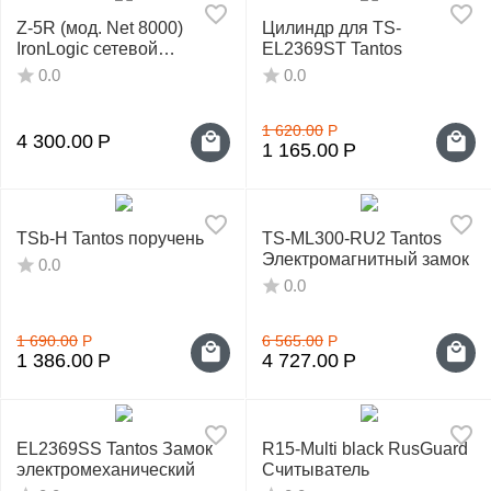
Z-5R (мод. Net 8000)
Цилиндр для TS-
IronLogic сетевой
EL2369ST Tantos
контроллер СКУД
0.0
0.0
1 620.00
Р
4 300.00
Р
1 165.00
Р
TSb-H Tantos поручень
TS-ML300-RU2 Tantos
Электромагнитный замок
0.0
0.0
1 690.00
Р
6 565.00
Р
1 386.00
Р
4 727.00
Р
EL2369SS Tantos Замок
R15-Multi black RusGuard
электромеханический
Считыватель