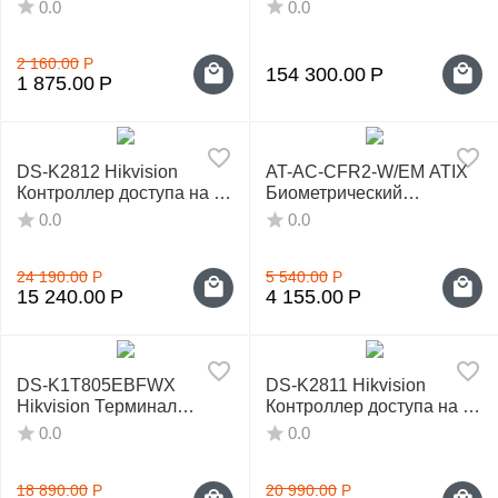
замок
«Сетевое рабочее место»
0.0
0.0
Лицензия на 50
дополнительных рабочих
2 160.00
Р
мест
154 300.00
Р
1 875.00
Р
DS-K2812 Hikvision
AT-AC-CFR2-W/EM ATIX
Контроллер доступа на 2
Биометрический
двери
терминал
0.0
0.0
24 190.00
Р
5 540.00
Р
15 240.00
Р
4 155.00
Р
DS-K1T805EBFWX
DS-K2811 Hikvision
Hikvision Терминал
Контроллер доступа на 1
доступа
дверь
0.0
0.0
18 890.00
Р
20 990.00
Р