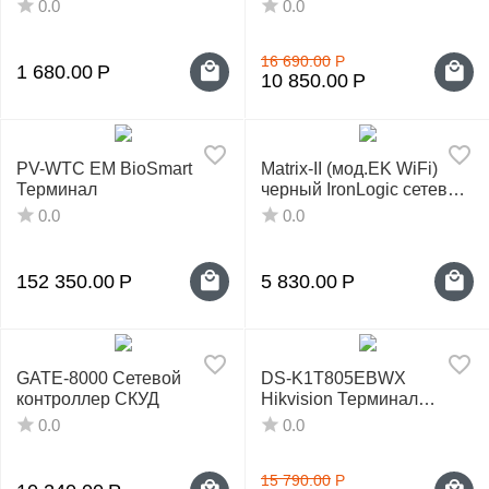
доступа
0.0
0.0
16 690.00
Р
1 680.00
Р
10 850.00
Р
PV-WTC EM BioSmart
Matrix-II (мод.EK WiFi)
Терминал
черный IronLogic сетевой
контроллер СКУД
0.0
0.0
152 350.00
Р
5 830.00
Р
GATE-8000 Сетевой
DS-K1T805EBWX
контроллер СКУД
Hikvision Терминал
доступа
0.0
0.0
15 790.00
Р