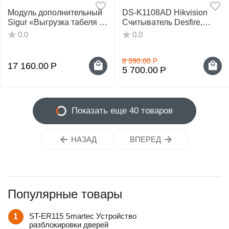
Модуль дополнительный
DS-K1108AD Hikvision
Sigur «Выгрузка табеля в
Считыватель Desfire,
1С»
Mifare карт
0.0
0.0
8 390.00
Р
17 160.00
Р
5 700.00
Р
Показать еще 40 товаров
НАЗАД
ВПЕРЕД
Популярные товары
ST-ER115 Smartec Устройство
1
разблокировки дверей