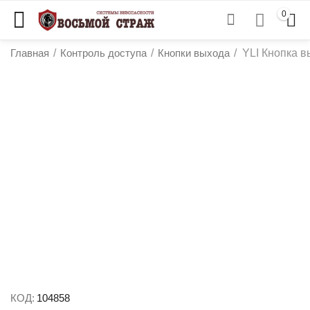
0
Главная
/
Контроль доступа
/
Кнопки выхода
/
YLI Кнопка 
у
у
у
у
КОД:
104858