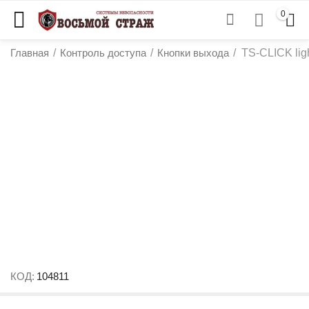
0
Главная
/
Контроль доступа
/
Кнопки выхода
/
TS-CLICK lig
у
у
у
КОД:
104811
у