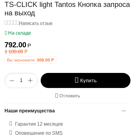
у
TS-CLICK light Tantos Кнопка запроса
на выход
Написать отзыв
На складе
792.00
Р
1 100.00
Р
Вы экономите:
308.00
Р
+
−
Купить
Отложить
Наши преимущества
Гарантия 12 месяцев
Оповещение по SMS