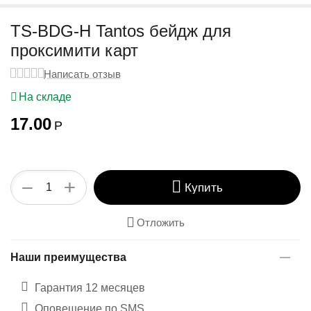
у
TS-BDG-H Tantos бейдж для
проксимити карт
Написать отзыв
На складе
17.00
Р
+
−
Купить
Отложить
Наши преимущества
Гарантия 12 месяцев
Оповещение по SMS