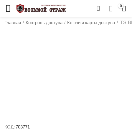
0
Главная
/
Контроль доступа
/
Ключи и карты доступа
/
TS-B
у
у
у
у
КОД:
703771