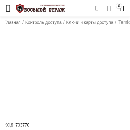
0
Главная
/
Контроль доступа
/
Ключи и карты доступа
/
Temi
у
у
у
у
КОД:
703770