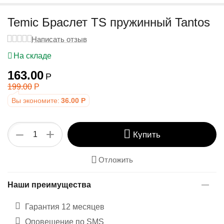
у
Temic Браслет TS пружинный Tantos
Написать отзыв
На складе
163.00
Р
199.00
Р
Вы экономите:
36.00
Р
+
−
Купить
Отложить
Наши преимущества
Гарантия 12 месяцев
Оповещение по SMS