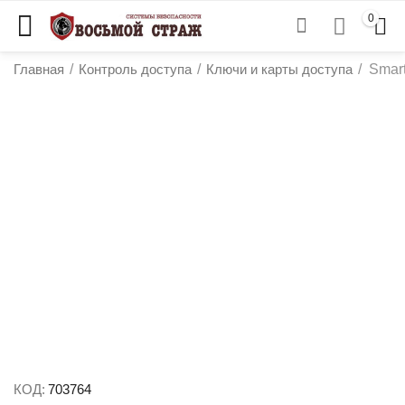
0
Главная
/
Контроль доступа
/
Ключи и карты доступа
/
Smar
у
у
у
у
КОД:
703764