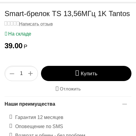
у
Smart-брелок TS 13,56МГц 1K Tantos
Написать отзыв
На складе
39.00
Р
+
−
Купить
Отложить
Наши преимущества
Гарантия 12 месяцев
Оповещение по SMS
Возврат и обмен - без проблем