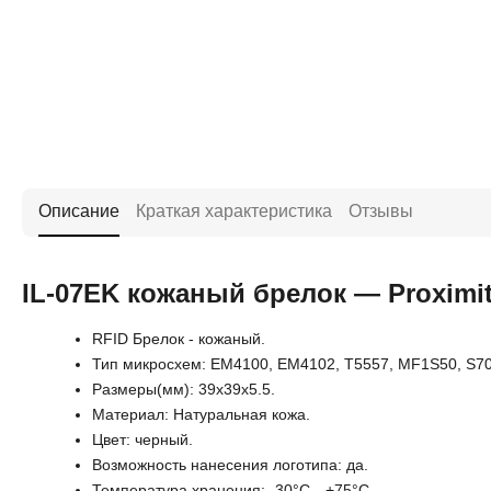
Описание
Краткая характеристика
Отзывы
IL-07EK кожаный брелок — Proximi
RFID Брелок - кожаный.
Тип микросхем: EM4100, EM4102, T5557, MF1S50, S70, Ult
Размеры(мм): 39x39x5.5.
Материал: Натуральная кожа.
Цвет: черный.
Возможность нанесения логотипа: да.
Температура хранения: -30°С…+75°С.