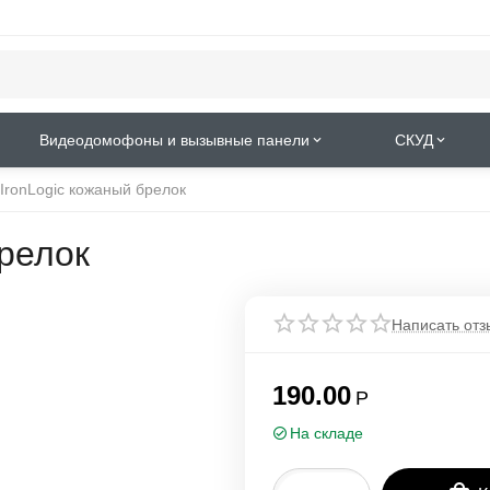
Видеодомофоны и вызывные панели
СКУД
 IronLogic кожаный брелок
брелок
Написать отз
190.00
Р
На складе