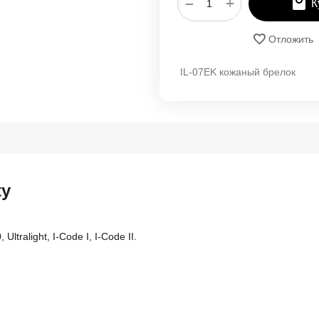
+
−
К
Отложить
IL-07EK кожаный брелок
ty
ralight, I-Code I, I-Code II.