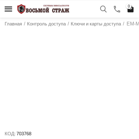
0
Главная
/
Контроль доступа
/
Ключи и карты доступа
/
EM-Ma
у
у
у
у
КОД:
703768