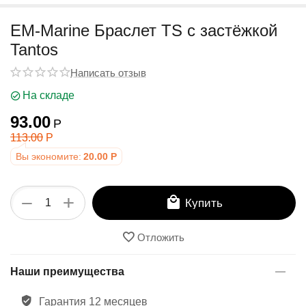
у
EM-Marine Браслет TS с застёжкой
Tantos
Написать отзыв
На складе
93.00
Р
113.00
Р
Вы экономите:
20.00
Р
+
−
Купить
Отложить
Наши преимущества
Гарантия 12 месяцев