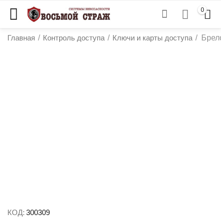
0
Главная
/
Контроль доступа
/
Ключи и карты доступа
/
Брело
у
у
у
у
КОД:
300309