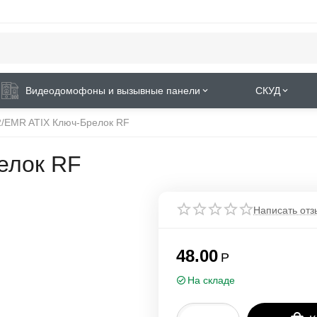
Видеодомофоны и вызывные панели
СКУД
2/EMR ATIX Ключ-Брелок RF
елок RF
Написать отз
48.00
Р
На складе