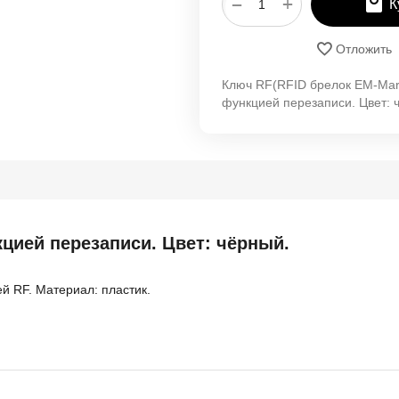
+
−
К
Отложить
Ключ RF(RFID брелок EM-Mar
функцией перезаписи. Цвет: 
цией перезаписи. Цвет: чёрный.
й RF. Материал: пластик.