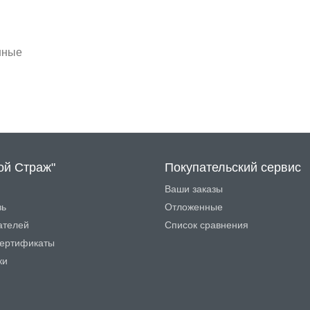
нные
ой Страж"
Покупательский сервис
Ваши заказы
зь
Отложенные
ателей
Список сравнения
ертификаты
ки