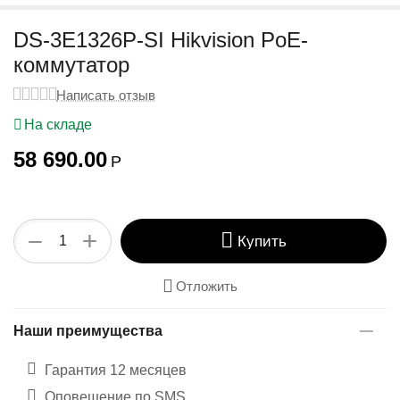
у
DS-3E1326P-SI Hikvision PoE-
коммутатор
Написать отзыв
На складе
58 690.00
Р
+
−
Купить
Отложить
Наши преимущества
Гарантия 12 месяцев
Оповещение по SMS