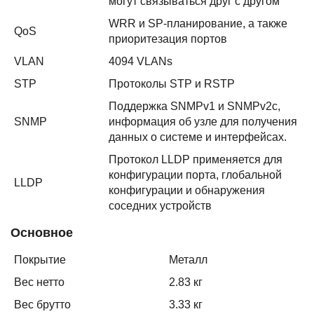
могут связываться друг с другом
WRR и SP-планирование, а также
QoS
приоритезация портов
VLAN
4094 VLANs
STP
Протоколы STP и RSTP
Поддержка SNMPv1 и SNMPv2c,
SNMP
информация об узле для получения
данных о системе и интерфейсах.
Протокол LLDP применяется для
конфигурации порта, глобальной
LLDP
конфигурации и обнаружения
соседних устройств
Основное
Покрытие
Металл
Вес нетто
2.83 кг
Вес брутто
3.33 кг