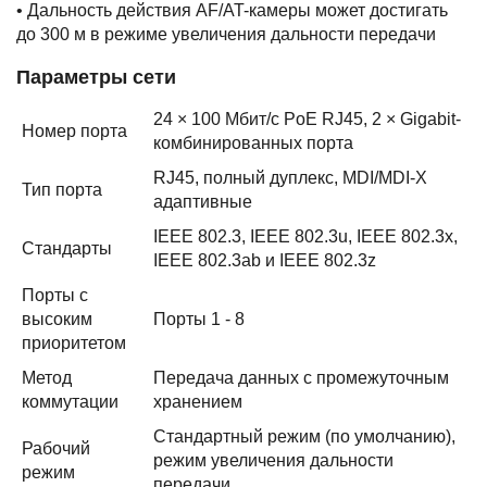
• Дальность действия AF/AT-камеры может достигать
до 300 м в режиме увеличения дальности передачи
Параметры сети
24 × 100 Мбит/с PoE RJ45, 2 × Gigabit-
Номер порта
комбинированных порта
RJ45, полный дуплекс, MDI/MDI-X
Тип порта
адаптивные
IEEE 802.3, IEEE 802.3u, IEEE 802.3x,
Стандарты
IEEE 802.3ab и IEEE 802.3z
Порты с
высоким
Порты 1 - 8
приоритетом
Метод
Передача данных с промежуточным
коммутации
хранением
Стандартный режим (по умолчанию),
Рабочий
режим увеличения дальности
режим
передачи