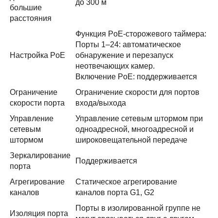
до 300 м
большие
расстояния
Функция PoE-сторожевого таймера:
Порты 1–24: автоматическое
Настройка PoE
обнаружение и перезапуск
неотвечающих камер.
Включение PoE: поддерживается
Ограничение
Ограничение скорости для портов
скорости порта
входа/выхода
Управление
Управление сетевым штормом при
сетевым
одноадресной, многоадресной и
штормом
широковещательной передаче
Зеркалирование
Поддерживается
порта
Агрегирование
Статическое агрегирование
каналов
каналов порта G1, G2
Порты в изолированной группе не
Изоляция порта