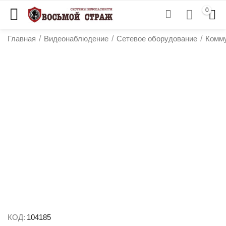
0
Главная
/
Видеонаблюдение
/
Сетевое оборудование
/
Комм
у
у
у
у
КОД:
104185