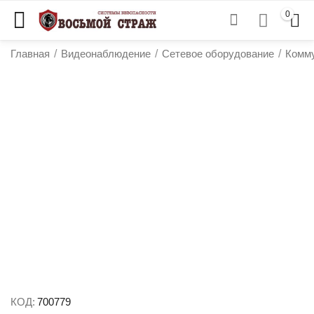
0
Главная
/
Видеонаблюдение
/
Сетевое оборудование
/
Комм
у
у
у
у
КОД:
700779