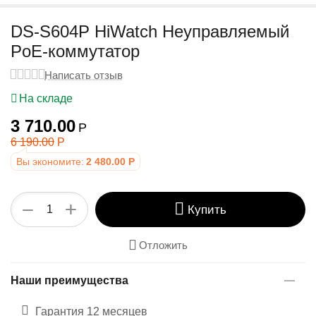
у
DS-S604P HiWatch Неуправляемый
PoE-коммутатор
Написать отзыв
На складе
3 710.00
Р
6 190.00
Р
Вы экономите:
2 480.00
Р
+
−
Купить
Отложить
Наши преимущества
Гарантия 12 месяцев