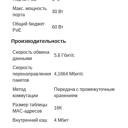
Макс. мощность
30 Вт
порта
Общий бюджет
60 Вт
PoE
Производительность
Скорость обмена
5,6 Гбит/с
данными
Скорость
перенаправления
4,1664 Мбит/с
пакетов
Метод
Передача с промежуточным
коммутации
хранением
Размер таблицы
16К
MAC-адресов
Внутренний кэш
4 Мбит