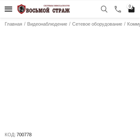
0
Главная
/
Видеонаблюдение
/
Сетевое оборудование
/
Комм
у
у
у
у
КОД:
700778