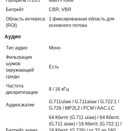
Профиль H.265
Main Profile
Битрейт
CBR, VBR
Область интереса
1 фиксированная область для
(ROI)
основного потока
Аудио
Тип аудио
Моно
Фильтрация
шумов
Есть
окружающей
среды
Частота
8 / 16 кГц
дискретизации
G.711ulaw / G.711alaw / G.722.1 /
Аудиосжатие
G.726 / MP2L2 / PCM / AAC-LC
64 Кбит/с (G.711 ulaw) / 64 Кбит/с
(G.711 alaw) / 16 Кбит/с (G.722.1) /
Битрейт аудио
16 Кбит/с (G.726) / от 32 до 160