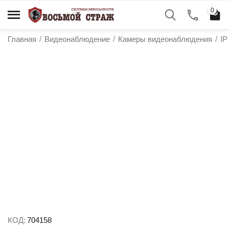
0
Главная
/
Видеонаблюдение
/
Камеры видеонаблюдения
/
IP
у
у
у
у
КОД:
704158