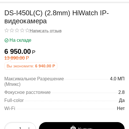
у
DS-I450L(C) (2.8mm) HiWatch IP-
видеокамера
Написать отзыв
На складе
6 950.00
Р
13 890.00
Р
Вы экономите:
6 940.00
Р
Максимальное Разрешение
4.0 МП
(Mпикс)
Фокусное расстояние
2.8
Full-color
Да
Wi-Fi
Нет