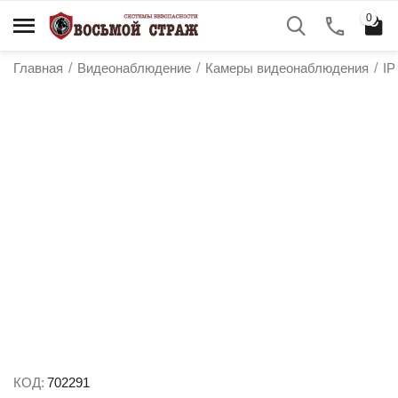
0
Главная
/
Видеонаблюдение
/
Камеры видеонаблюдения
/
IP
у
у
у
у
КОД:
702291