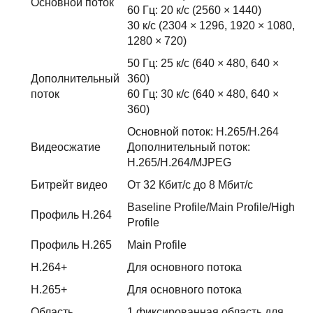
Основной поток
60 Гц: 20 к/с (2560 × 1440)
30 к/с (2304 × 1296, 1920 × 1080,
1280 × 720)
50 Гц: 25 к/с (640 × 480, 640 ×
Дополнительный
360)
поток
60 Гц: 30 к/с (640 × 480, 640 ×
360)
Основной поток: H.265/H.264
Видеосжатие
Дополнительный поток:
H.265/H.264/MJPEG
Битрейт видео
От 32 Кбит/с до 8 Мбит/с
Baseline Profile/Main Profile/High
Профиль H.264
Profile
Профиль H.265
Main Profile
H.264+
Для основного потока
H.265+
Для основного потока
Область
1 фиксированная область для