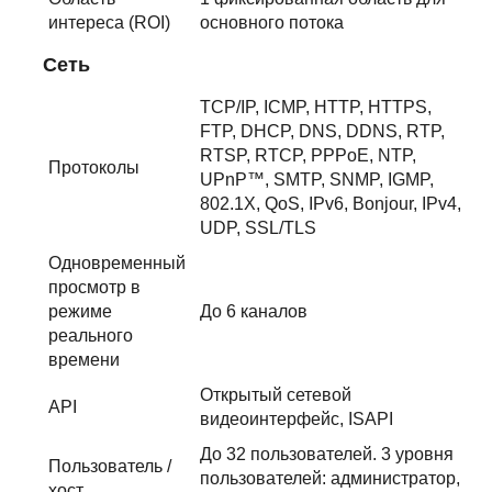
интереса (ROI)
основного потока
Сеть
TCP/IP, ICMP, HTTP, HTTPS,
FTP, DHCP, DNS, DDNS, RTP,
RTSP, RTCP, PPPoE, NTP,
Протоколы
UPnP™, SMTP, SNMP, IGMP,
802.1X, QoS, IPv6, Bonjour, IPv4,
UDP, SSL/TLS
Одновременный
просмотр в
режиме
До 6 каналов
реального
времени
Открытый сетевой
API
видеоинтерфейс, ISAPI
До 32 пользователей. 3 уровня
Пользователь /
пользователей: администратор,
хост