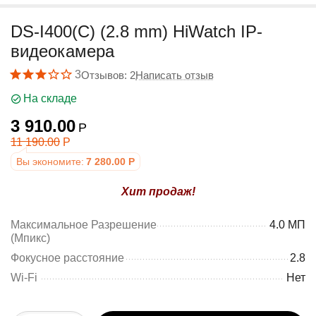
у
DS-I400(C) (2.8 mm) HiWatch IP-
видеокамера
3
Отзывов: 2
Написать отзыв
На складе
3 910.00
Р
11 190.00
Р
Вы экономите:
7 280.00
Р
Хит продаж!
Максимальное Разрешение
4.0 МП
(Mпикс)
Фокусное расстояние
2.8
Wi-Fi
Нет