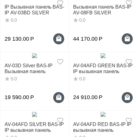
IP Вызывная панель BAS-
Вызывная панель BAS-IP
IP AV-03BD SILVER
AV-08FB SILVER
0.0
0.0
29 130.00
Р
44 170.00
Р
AV-03D Silver BAS-IP
AV-04AFD GREEN BAS-IP
Вызывная панель
IP вызывная панель
0.0
0.0
19 590.00
Р
24 910.00
Р
AV-04AFD SILVER BAS-IP
AV-04AFD RED BAS-IP IP
IP вызывная панель
вызывная панель