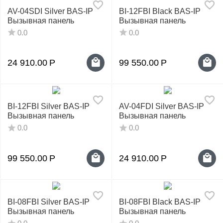
AV-04SDI Silver BAS-IP
BI-12FBI Black BAS-IP
Вызывная панель
Вызывная панель
0.0
0.0
24 910.00
Р
99 550.00
Р
BI-12FBI Silver BAS-IP
AV-04FDI Silver BAS-IP
Вызывная панель
Вызывная панель
0.0
0.0
99 550.00
Р
24 910.00
Р
BI-08FBI Silver BAS-IP
BI-08FBI Black BAS-IP
Вызывная панель
Вызывная панель