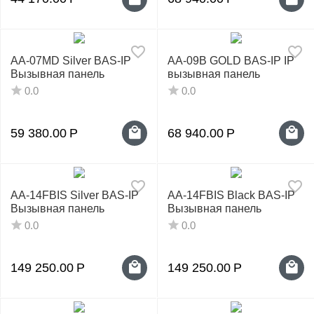
AA-07MD Silver BAS-IP
AA-09B GOLD BAS-IP IP
Вызывная панель
вызывная панель
0.0
0.0
59 380.00
Р
68 940.00
Р
AA-14FBIS Silver BAS-IP
AA-14FBIS Black BAS-IP
Вызывная панель
Вызывная панель
0.0
0.0
149 250.00
Р
149 250.00
Р