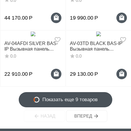
0.0
0.0
44 170.00
Р
19 990.00
Р
AV-04AFDI SILVER BAS-
AV-03TD BLACK BAS-IP
IP Вызывная панель
Вызывная панель
индивидуальная
индивидуальная
0.0
0.0
22 910.00
Р
29 130.00
Р
Показать еще 9 товаров
НАЗАД
ВПЕРЕД