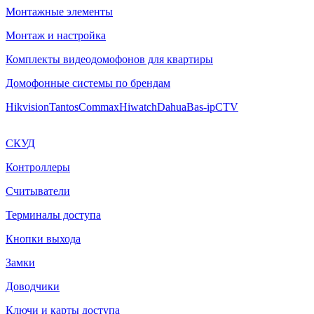
Монтажные элементы
Монтаж и настройка
Комплекты видеодомофонов для квартиры
Домофонные системы по брендам
Hikvision
Tantos
Commax
Hiwatch
Dahua
Bas-ip
CTV
СКУД
Контроллеры
Считыватели
Терминалы доступа
Кнопки выхода
Замки
Доводчики
Ключи и карты доступа