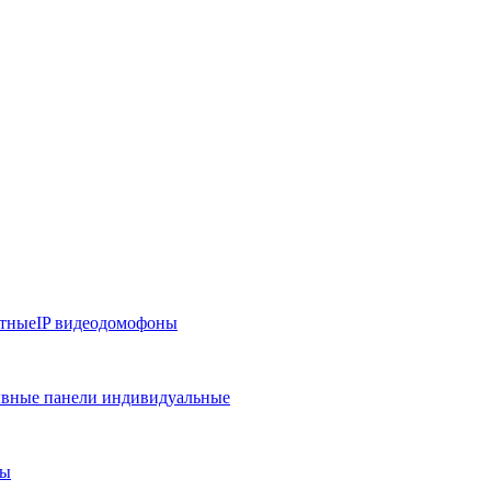
тные
IP видеодомофоны
вные панели индивидуальные
ры