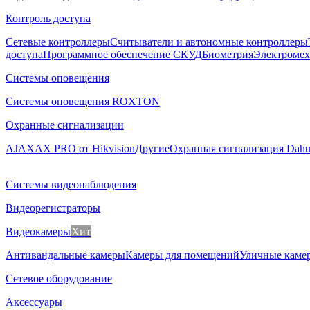
Контроль доступа
Сетевые контроллеры
Считыватели и автономные контроллеры
доступа
Программное обеспечение СКУД
Биометрия
Электромех
Системы оповещения
Системы оповещения ROXTON
Охранные сигнализации
AJAX
AX PRO от Hikvision
Другие
Охранная сигнализация Dah
Системы видеонаблюдения
Видеорегистраторы
Видеокамеры
Хит
Антивандальные камеры
Камеры для помещений
Уличные каме
Сетевое оборудование
Аксессуары