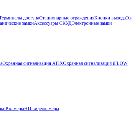
Терминалы доступа
Стационарные ограждения
Кнопки выхода
Эл
анические замки
Аксессуары СКУД
Электронные замки
ua
Охранная сигнализация ATIX
Охранная сигнализация iFLOW
ры
IP камеры
HD видеокамеры