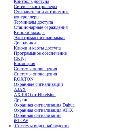
Контроль доступа
Сетевые контроллеры
Считыватели и автономные
контроллеры
Терминалы доступа
Стационарные ограждения
Кнопки выхода
Электромагнитные замки
Доводчики
Ключи и карты доступа
Программное обеспечение
СКУД
Биометрия
Системы оповещения
Системы оповещения
ROXTON
Охранные сигнализации
AJAX
AX PRO от Hikvision
Другие
Охранная сигнализация Dahua
Охранная сигнализация ATIX
Охранная сигнализация
iFLOW
Системы видеонаблюдения