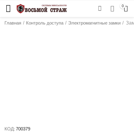
0
Главная
/
Контроль доступа
/
Электромагнитные замки
/
Зам
у
у
у
у
КОД:
700379