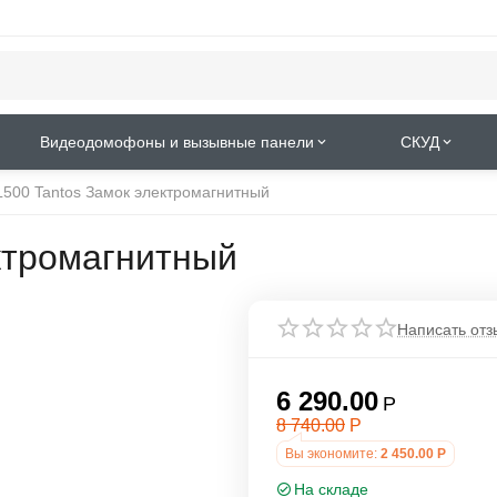
Видеодомофоны и вызывные панели
СКУД
500 Tantos Замок электромагнитный
ктромагнитный
Написать отз
6 290.00
Р
8 740.00
Р
Вы экономите:
2 450.00
Р
На складе