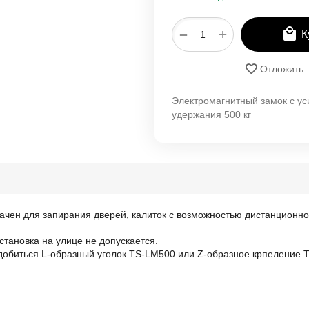
+
−
К
Отложить
Электромагнитный замок с у
удержания 500 кг
ачен для запирания дверей, калиток с возможностью дистанционног
становка на улице не допускается.
добиться L-образный уголок TS-LM500 или Z-образное крпеление 