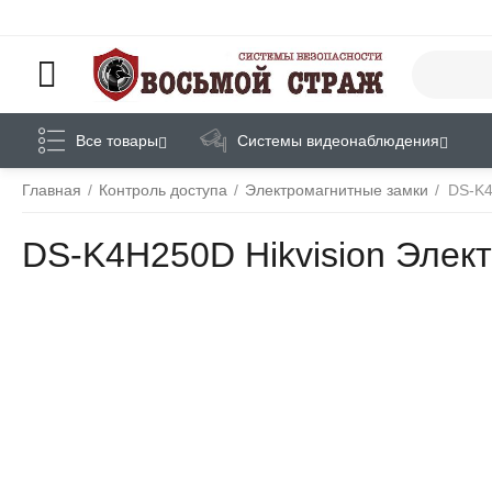
Все товары
Системы видеонаблюдения
Главная
/
Контроль доступа
/
Электромагнитные замки
/
DS-K4
DS-K4H250D Hikvision Элек