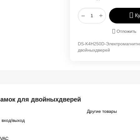
+
−
К
Отложить
DS-K4H250D-Электромагнитн
двойныхдверей
замок для двойныхдверей
Другие товары
 вход/выход
4VAC