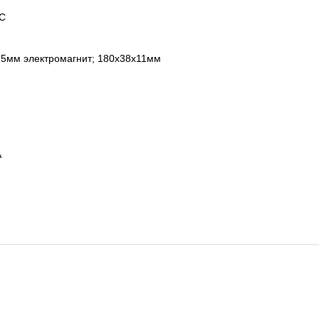
°C
.5мм электромагнит; 180х38х11мм
А