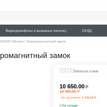
Видеодомофоны и вызывные панели
СКУД
H250D Hikvision Электромагнитный замок
тромагнитный замок
Написать отзыв
10 650.00
Р
16 390.00
Р
Вы экономите:
5 740.00
Р
На складе