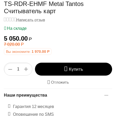
у
TS-RDR-EHMF Metal Tantos
Считыватель карт
Написать отзыв
На складе
5 050.00
Р
7 020.00
Р
Вы экономите:
1 970.00
Р
+
−
Купить
Отложить
Наши преимущества
Гарантия 12 месяцев
Оповещение по SMS