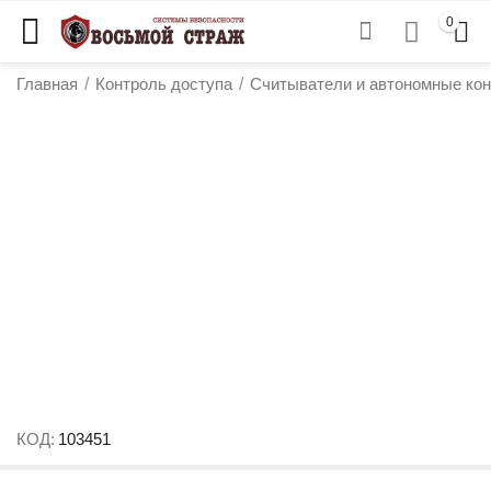
0
Главная
/
Контроль доступа
/
Считыватели и автономные ко
у
у
у
КОД:
103451
у