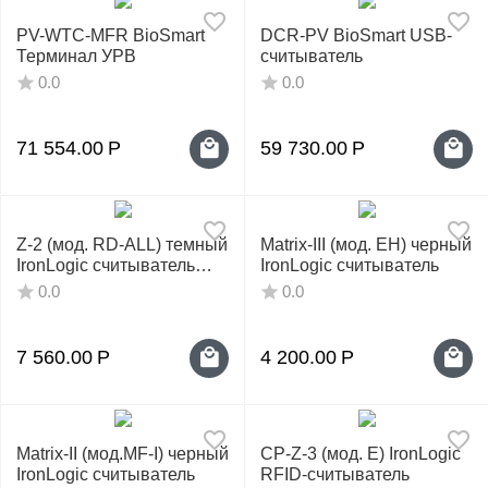
PV-WTC-MFR BioSmart
DCR-PV BioSmart USB-
Терминал УРВ
считыватель
0.0
0.0
71 554.00
Р
59 730.00
Р
Z-2 (мод. RD-ALL) темный
Matrix-III (мод. EH) черный
IronLogic считыватель
IronLogic считыватель
настольный
0.0
0.0
7 560.00
Р
4 200.00
Р
Matrix-II (мод.MF-I) черный
CP-Z-3 (мод. E) IronLogic
IronLogic считыватель
RFID-считыватель