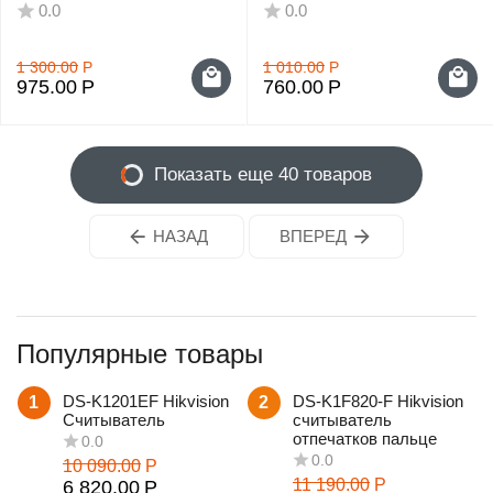
0.0
0.0
1 300.00
Р
1 010.00
Р
975.00
Р
760.00
Р
Показать еще 40 товаров
НАЗАД
ВПЕРЕД
Популярные товары
DS-K1201EF Hikvision
DS-K1F820-F Hikvision
1
2
Считыватель
считыватель
отпечатков пальце
10 090.00
Р
11 190.00
Р
6 820.00
Р