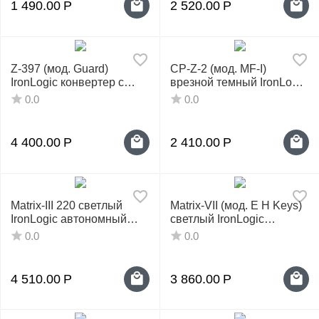
1 490.00
Р
2 520.00
Р
Z-397 (мод. Guard)
CP-Z-2 (мод. MF-I)
IronLogic конвертер с
врезной темный IronLogic
гальванической
считыватель Mifare
0.0
0.0
развязкой
4 400.00
Р
2 410.00
Р
Matrix-III 220 светлый
Matrix-VII (мод. E H Keys)
IronLogic автономный
светлый IronLogic
контроллер
считыватель с
0.0
0.0
клавиатурой
4 510.00
Р
3 860.00
Р