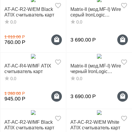
AT-AC-R2-W/EM Black
Matrix-II (мод.MF-I) Wire
ATIX считыватель карт
серый IronLogic
считыватель
0.0
0.0
1 010.00
Р
3 690.00
Р
760.00
Р
AT-AC-R4-W/MF ATIX
Matrix-II (мод.MF-I) Wire
считыватель карт
черный IronLogic
считыватель
0.0
0.0
1 260.00
Р
3 690.00
Р
945.00
Р
AT-AC-R2-W/MF Black
AT-AC-R2-W/EM White
ATIX считыватель карт
ATIX считыватель карт