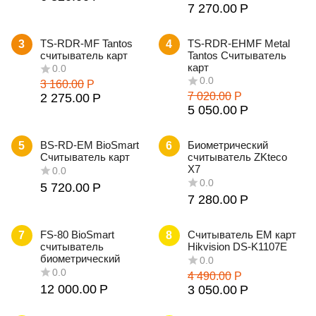
7 270.00
Р
TS-RDR-MF Tantos
TS-RDR-EHMF Metal
3
4
считыватель карт
Tantos Считыватель
карт
3 160.00
Р
7 020.00
Р
2 275.00
Р
5 050.00
Р
BS-RD-EM BioSmart
Биометрический
5
6
Считыватель карт
считыватель ZKteco
X7
5 720.00
Р
7 280.00
Р
FS-80 BioSmart
Считыватель EM карт
7
8
cчитыватель
Hikvision DS-K1107E
биометрический
4 490.00
Р
12 000.00
Р
3 050.00
Р
0.0