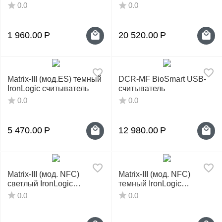
считыватель 125 кГц
настольный
0.0
0.0
1 960.00
Р
20 520.00
Р
Matrix-III (мод.ES) темный
DCR-MF BioSmart USB-
IronLogic считыватель
считыватель
0.0
0.0
5 470.00
Р
12 980.00
Р
Matrix-III (мод. NFC)
Matrix-III (мод. NFC)
светлый IronLogic
темный IronLogic
считыватель
считыватель
0.0
0.0