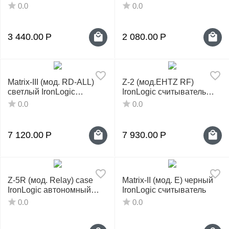
0.0
0.0
3 440.00
Р
2 080.00
Р
Matrix-III (мод. RD-ALL)
Z-2 (мод.EHTZ RF)
светлый IronLogic
IronLogic считыватель
считыватель
настольный
0.0
0.0
7 120.00
Р
7 930.00
Р
Z-5R (мод. Relay) case
Matrix-II (мод. E) черный
IronLogic автономный
IronLogic считыватель
контроллер
0.0
0.0