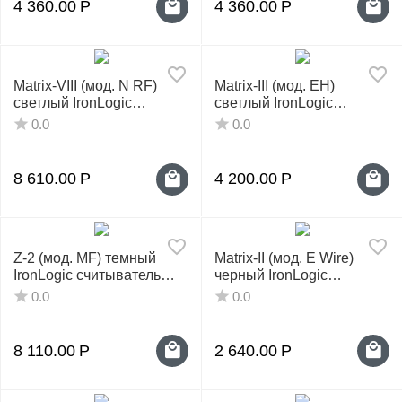
4 360.00
Р
4 360.00
Р
Matrix-VIII (мод. N RF)
Matrix-III (мод. EH)
светлый IronLogic
светлый IronLogic
считыватель
считыватель
0.0
0.0
8 610.00
Р
4 200.00
Р
Z-2 (мод. MF) темный
Matrix-II (мод. E Wire)
IronLogic считыватель
черный IronLogic
настольный
считыватель
0.0
0.0
8 110.00
Р
2 640.00
Р