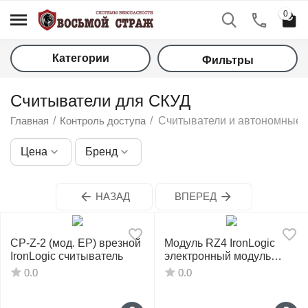
0
Категории
Фильтры
Считыватели для СКУД
Главная
/
Контроль доступа
/
Считыватели и автономные 
Цена
Бренд
у
НАЗАД
ВПЕРЕД
у
CP-Z-2 (мод. EP) врезной
Модуль RZ4 IronLogic
у
IronLogic считыватель
электронный модуль
RFID-считывателя
0.0
0.0
у