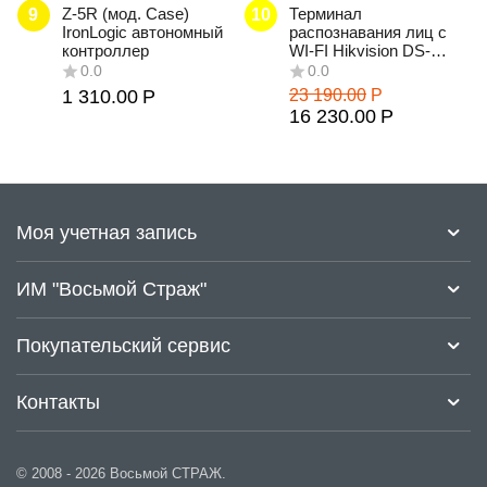
Z-5R (мод. Case)
Терминал
9
10
0.0
IronLogic автономный
распознавания лиц с
контроллер
WI-FI Hikvision DS-
K1T331W
1 310.00
Р
23 190.00
Р
16 230.00
Р
0.0
0.0
Моя учетная запись
ИМ "Восьмой Страж"
Покупательский сервис
0.0
0.0
Контакты
© 2008 - 2026 Восьмой СТРАЖ.