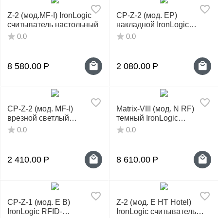
Z-2 (мод.MF-I) IronLogic
CP-Z-2 (мод. EP)
считыватель настольный
накладной IronLogic
считыватель
0.0
0.0
8 580.00
Р
2 080.00
Р
CP-Z-2 (мод. MF-I)
Matrix-VIII (мод. N RF)
врезной светлый
темный IronLogic
IronLogic считыватель
считыватель
0.0
0.0
Mifare
2 410.00
Р
8 610.00
Р
CP-Z-1 (мод. E B)
Z-2 (мод. E HT Hotel)
IronLogic RFID-
IronLogic считыватель