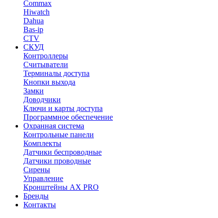
Commax
Hiwatch
Dahua
Bas-ip
CTV
СКУД
Контроллеры
Считыватели
Терминалы доступа
Кнопки выхода
Замки
Доводчики
Ключи и карты доступа
Программное обеспечение
Охранная система
Контрольные панели
Комплекты
Датчики беспроводные
Датчики проводные
Сирены
Управление
Кронштейны AX PRO
Бренды
Контакты