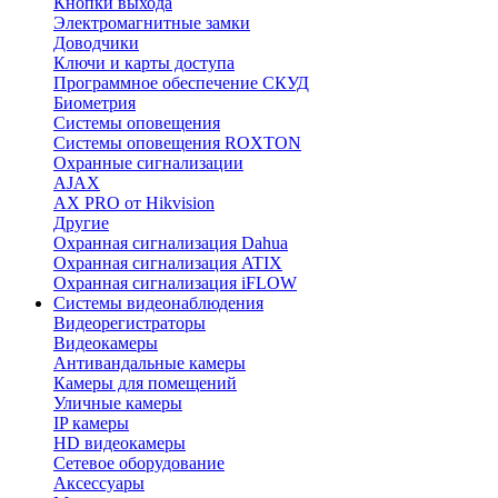
Кнопки выхода
Электромагнитные замки
Доводчики
Ключи и карты доступа
Программное обеспечение СКУД
Биометрия
Системы оповещения
Системы оповещения ROXTON
Охранные сигнализации
AJAX
AX PRO от Hikvision
Другие
Охранная сигнализация Dahua
Охранная сигнализация ATIX
Охранная сигнализация iFLOW
Системы видеонаблюдения
Видеорегистраторы
Видеокамеры
Антивандальные камеры
Камеры для помещений
Уличные камеры
IP камеры
HD видеокамеры
Сетевое оборудование
Аксессуары