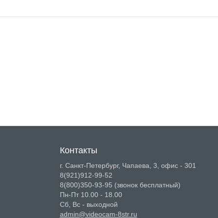
Контакты
г. Санкт-Петербург, Чапаева, 3, офис - 301
8(921)912-99-52
8(800)350-93-95
(звонок бесплатный)
Пн-Пт 10.00 - 18.00
Сб, Вс - выходной
admin@videocam-8str.ru