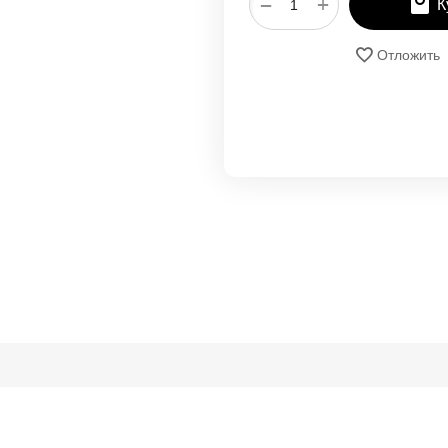
+
−
К
Отложить