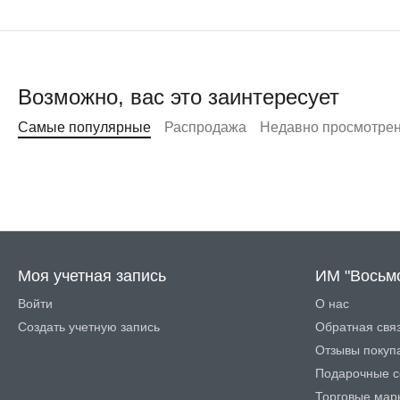
Возможно, вас это заинтересует
Самые популярные
Распродажа
Недавно просмотре
Моя учетная запись
ИМ "Восьм
Войти
О нас
Создать учетную запись
Обратная свя
Отзывы покуп
Подарочные с
Торговые мар