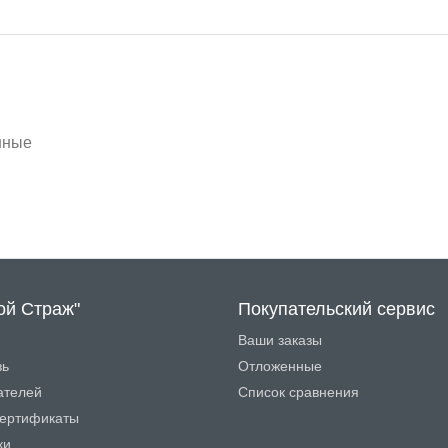
нные
ой Страж"
Покупательский сервис
Ваши заказы
зь
Отложенные
ателей
Список сравнения
ертификаты
ки